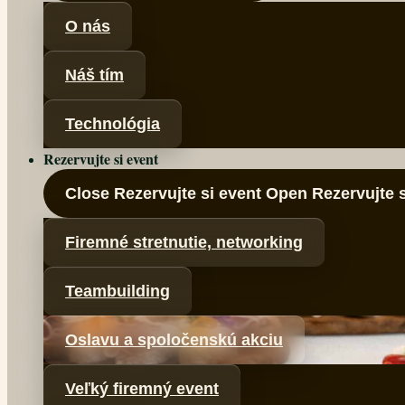
O nás
Náš tím
Technológia
Rezervujte si event
Close Rezervujte si event
Open Rezervujte s
Firemné stretnutie, networking
Teambuilding
Oslavu a spoločenskú akciu
Veľký firemný event