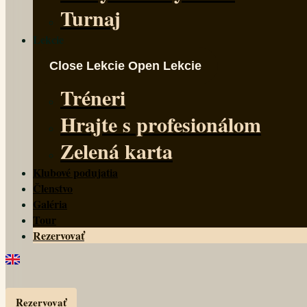
Turnaj
Lekcie
Close Lekcie
Open Lekcie
Tréneri
Hrajte s profesionálom
Zelená karta
Klubové podujatia
Členstvo
Galéria
Tour
Rezervovať
Rezervovať