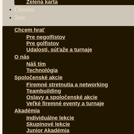
Zelená karta
Členstvo
Tour
Chcem hrať
Pre negolfistov
Pre golfistov
Udalosti, súťaže a turnaje
O nás
Náš tím
Technológia
Spoločenské akcie
Firemné stretnutia a networking
Teambuilding
Oslavy a spoločenské akcie
Veľké firemné eventy a turnaje
Akadémia
Individuálne lekcie
Skupinové lekcie
Junior Akadémia