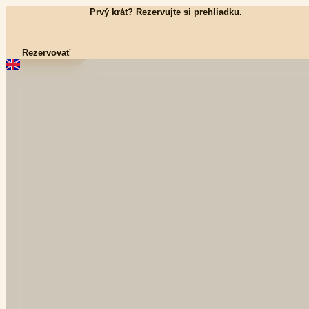
Preskočiť
Prvý krát? Rezervujte si prehliadku.
na
obsah
Rezervovať