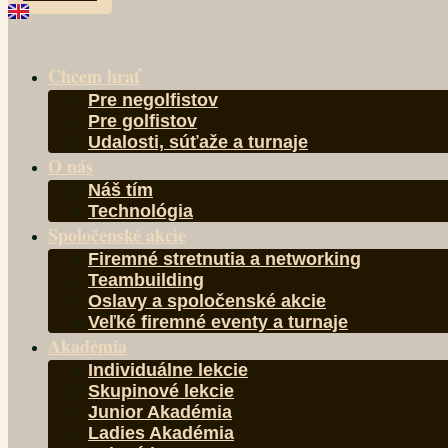
Chcem hrať
Pre negolfistov
Pre golfistov
Udalosti, súťaže a turnaje
O nás
Náš tím
Technológia
Spoločenské akcie
Firemné stretnutia a networking
Teambuilding
Oslavy a spoločenské akcie
Veľké firemné eventy a turnaje
Akadémia
Individuálne lekcie
Skupinové lekcie
Junior Akadémia
Ladies Akadémia