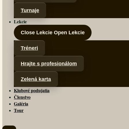
Turnaje
Lekcie
Close Lekcie
Open Lekcie
Tréneri
Hrajte s profesionálom
Zelená karta
Klubové podujatia
Členstvo
Galéria
Tour